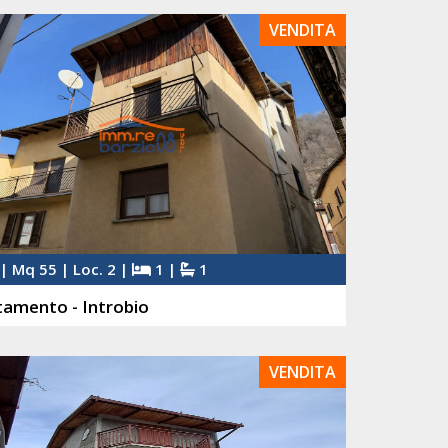
VENDITA
| Mq 55 | Loc. 2 |
1 |
1
amento - Introbio
VENDITA