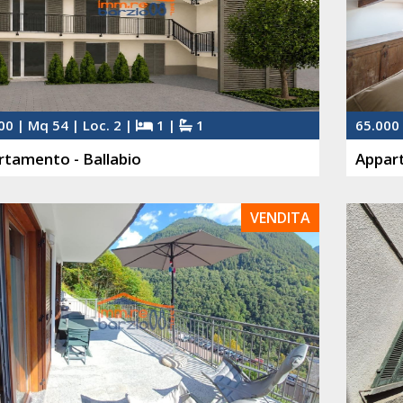
00 | Mq 54 | Loc. 2 |
1 |
1
65.000 
tamento - Ballabio
Appar
VENDITA