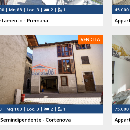
00 | Mq 88 | Loc. 3 |
2 |
1
45.000 
rtamento - Premana
Appar
VENDITA
0 | Mq 100 | Loc. 3 |
2 |
1
75.000 
 Semindipendente - Cortenova
Appar