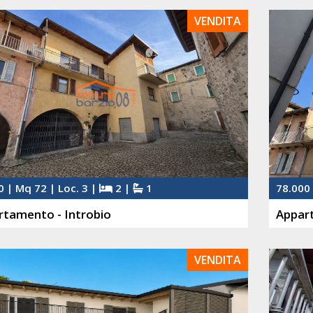
VENDITA
0 | Mq 72 | Loc. 3 |
2 |
1
78.000 
rtamento - Introbio
Appart
VENDITA