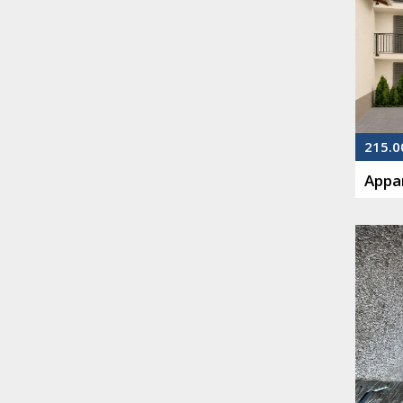
215.0
Appar