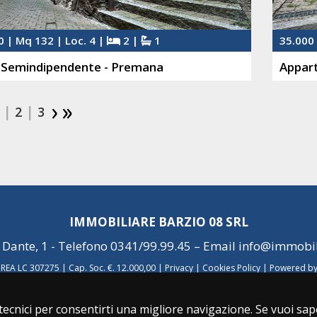
0 | Mq 132 | Loc. 4 |
2 |
1
35.000 
 Semindipendente - Premana
Appar
 |
|
2
3
IMMOBILIARE BARZIO 08 SRL
 Dante, 1 - Telefono
0341/99.99.45
– Email
info@immobili
 REA LC 307275 | Cap. Soc. €. 12.000,00 |
Privacy
|
Cookies Policy
|
Powered by
 tecnici per consentirti una migliore navigazione. Se vuoi sa