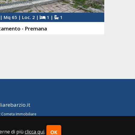
| Mq 65 | Loc. 2 |
1 |
1
tamento - Premana
arebarzio.it
 Cometa Immobiliare
perne di più
clicca qui
.
OK