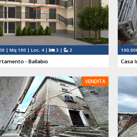
00 | Mq 100 | Loc. 4 |
3 |
2
100.000
tamento - Ballabio
Casa I
VENDITA