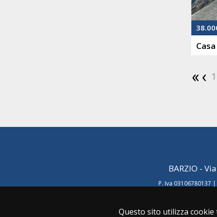
38.00
Casa
1
BARZIO - Via
P. Iva 03106780137 |
Questo sito utilizza cookie