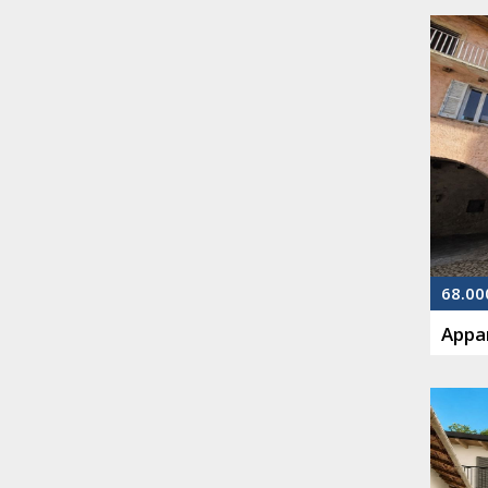
68.00
Appa