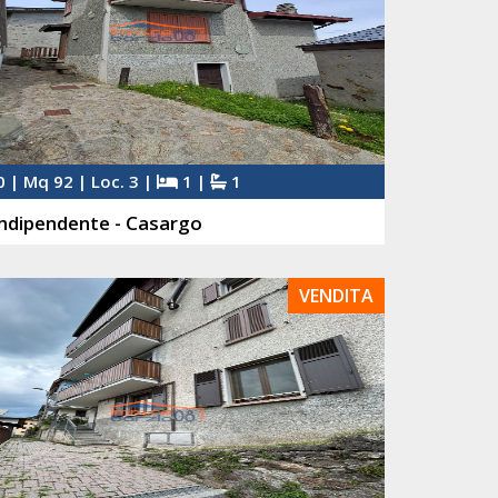
 | Mq 92 | Loc. 3 |
1 |
1
ndipendente - Casargo
VENDITA