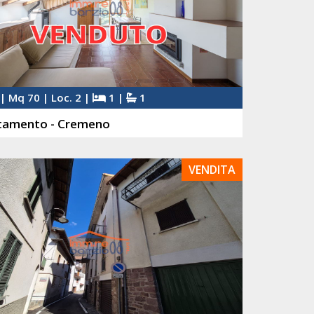
| Mq 70 | Loc. 2 |
1 |
1
tamento - Cremeno
VENDITA